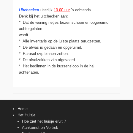
Uitchecken
uiterlijk
10.00 uur
’s ochtends.
Denk bij het uitchecken aan:
* Dat de woning netjes bezemschoon en opgeruimd
achtergelaten
wordt.
* Alle inventaris op de juiste plaats terugzetten.
* De afwas is gedaan en opgeruimd.
* Parasol svp binnen zetten.
* De afvalzakken zijn afgevoerd.
* Het bedlinnen in de kussensloop in de hal
achterlaten.
Home
Het Huisje
Hoe ziet het huisje eruit ?
Aankomst en Vertrek